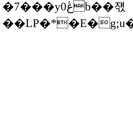
�7���yڠ0b��쟧
��LP�*�E�g;u