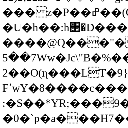
��� z�P��ߝ��(Q�'{DO
�U�h��:h΢�D����e~.������cۈ:` 's�\^��i��
����@Q���"� 
5��7Ww�Jc\"B�%��
2��O(ɳ���LT�9
F՚wY�8����c��
:�S��*YR;���9
�0�`p�a���H7��߀���3�fТWn�K��)����6����ܭ�euTe(�� |p�zGdY<�L�����m�e �e(