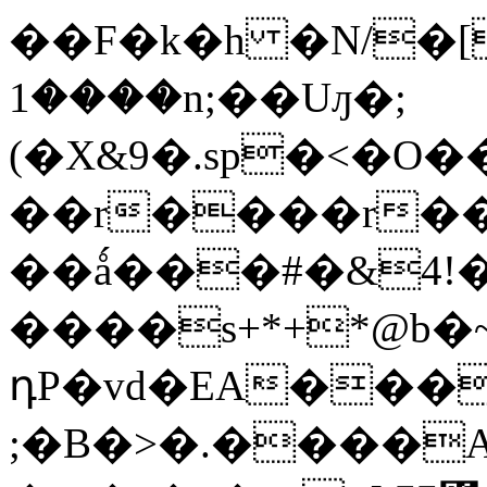
�
�F�k�h �N/�[
����1n;��Uԓ�;
(�X&9�.sp�<�O
��r����r��
��ǻ���#�&4!
����s+*+*@b�~
դP�vd�EA���
;�B�>�.����A