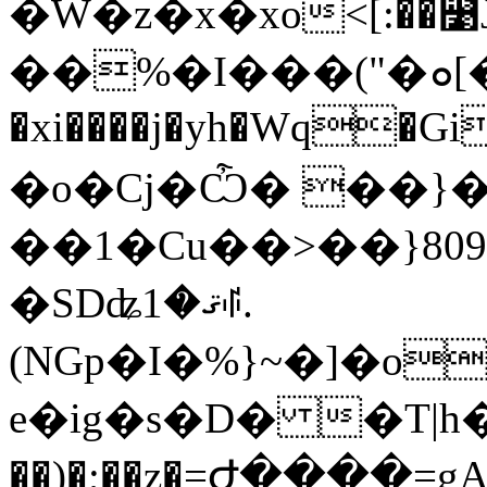
�W�z�x�хo<[:��
��%�I���("�ܘ[���o\��T%����H<�G=�
�xi����j�yh�Wq�G
�o�Cj�Ѽ� ��}
��1�Cu��>��}80
�SDʥޤ�1ꂗ.
(NGp�I�%}~�]�oI
e�ig�s�D� �T|h���A��lw���';
��)�;��z�=Ժ����=