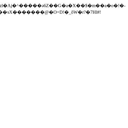
ɘX�������@�O=D!�_ȏW�r?�7Hl#!