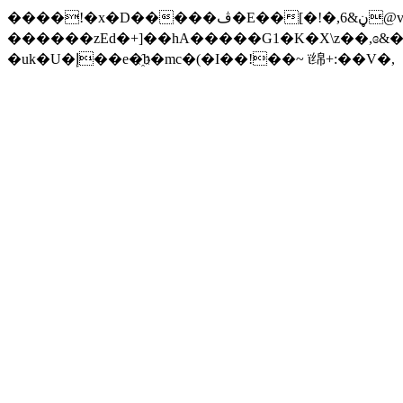
����!�x�D�����ڤ�E��[�!�,ڼ&6@v�(�����>:����o2uL�h���Z*f���e���p/x�zl�Aj�^�����ə6Z��G�a�X��$�m��a�o�!�-
������zEd�+]��hA�����G1�K�X\z��,ɞ&�(
�uk�U�إ��e�҈b�mc�(�I��!��~ ϊ绵+:��V�,