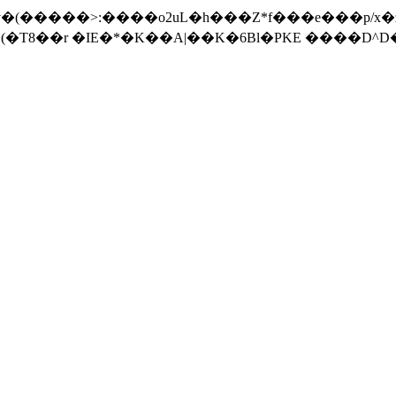
�T8��r �IE�*�K��A|��K�6Bl�PKE ����D^D��