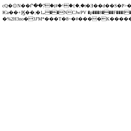
cQ�۞N��Ր��ؚ7�(#�^�{�,�t�Ǝ��d��S�P>�k�X���M�Wx��
Ѥa��+]Ϗ��;�1ܝ��NCJwPV �p���8���F���I�юV���}
�%2H
3no�3J'M*���T�8~�#����K����