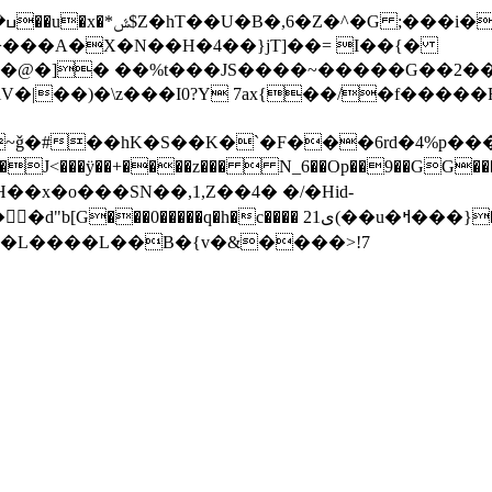
>���A�X�N��H�4��}jT]��= I��{�
�@�]� ��%t���JS����~�����G��2��
iV�|��)�\z���I0?Y 7ax{��/�f����
�~ǧ�#��hK�S��K�`�F���6rd�4%p
��x�o���SN��, 1,Z��4� �/�Hid-
� 21ى(��u�ߞ���}��:&V�Q��#|��̞(V H�b}{��4��!
��֘�T�L����L��B�{v�&����>!7