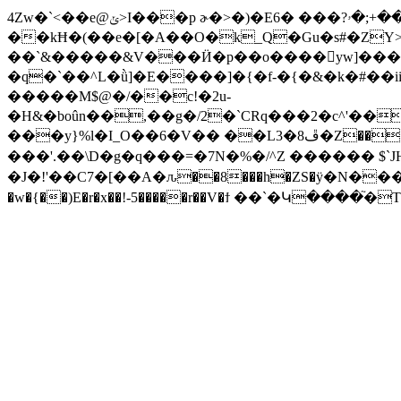
4Zw�`<��e@ݵ>I���p ɚ�>�)�E6� ���?ߎ��+;�ۥ��u�x�*ݜ$Z�hT��U�B�,6�Z�^�G ;���i��a��y����,��=�$�k#�6
��kĦ�(��e�[�A��O�k_Q�Gu�s#�ZY
��`&�����&V���Ӥ�p��o����yw]���
�q�`��^L�ǜ]�E����]�{�f-�{�&�k�#��i
����
�M$@�/��c!�2u-
�H&�boûn��,��g�/2�`CRq���2�c^'�
���y}%l�I_O��6�V�� ��L3�8ڦ�Z���J<���ÿ��+����z���  N_6��Op��9��GG�����Kiagt��h'���wwʬi�]#㔛=m ���:���� ,Z�˿|
���'.��\D�g�q���=�7N�%�/^Z ������ $`JH
�J�!'�
�C7�[��A�ԉ��8���h�ZS�ӱ�N���򆞈�d"b[G���0�����q�h�c���
�w�{��)E�r�x��!-5�����r��V�ϯ ��`�Կ��