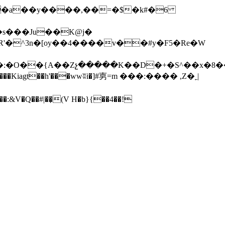
s���Ju��K@j�
�R'�^3n�[oy��4����v��#y�F5�Re�W
���:�O��{A��Zչ�����K��D�+�S^��x�