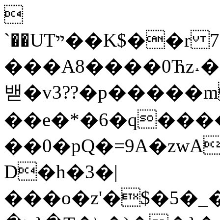

`��UTײ��K$��r 7���w�Y�i���\�Rt�UcXAݓ���
���A8����0Ћz˔�
밷�v3??�p�����m
��e�*
�6�q���
��0�pQ�=9A�zw
D�h�3�|
���o�z'�$�5�