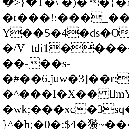
�>}�T�\ �)��
�t���!:���_��
Y��S�4�ds�O
�/V+tdi1���
��-��s-
�#��6.ǰuw�3]��
�^���I�X�� m
�wk;���xc�3s
}^�h;�0�:$4�㺆~��