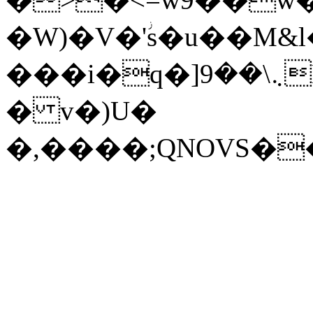
�W)�V�'ؗs�u��M&
���i�q�]܆\��9Es�~YZ���p~1L�!&8�z4<�A��'1�}
� v�)U�
�,����;QNOVS�