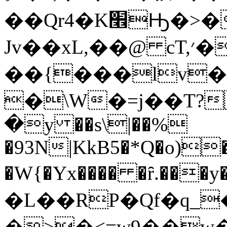
��Qr4�K׮Ԣ�>�t����O�X�u1�=�����*�@�$�
Jv��xL,��@ cT,׳��"8P"�/
��{���lv�
�\W�=j��T?
�y ��s\|��%
�93N|KkB5�*Q�o)
�W{�Yx���� �ȓ.���y
�L��RP�Qf�q_
�>�<=w9��w���h��