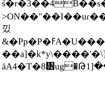
ś�r�3��4B��
>ON��"��I��uɾ�
낐
&�Pp�P�ߓA�U���}6���^�Tw�FS5��
��a]�k*y\����'�\
ӓA4�T�8᥶ug�Թ1]�