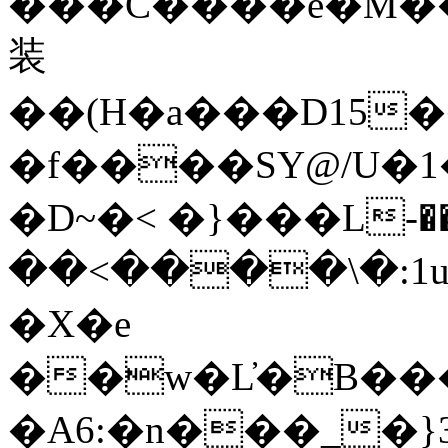
���C����e�M�
装
��(H�a���D15
�f����SY@/U�1�ރ��=��i�o�1��>g��6���1Kh�
�D~�< �}���L-��
��<����\�:1u�
�X�e
��w�L҆�B���
�A6:�n���_�}3