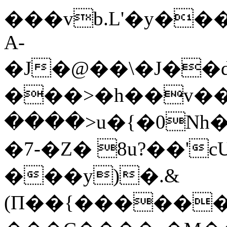
���vb.L'�y����\�p�^0�N^Sd�Q��ޒ>��ń
A-
�J�@��\�J��
���>�h��v��
����>u�{�0Nh
�7-�Z� 8u?��'
���y)�.&
(Π��{������