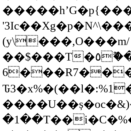
�����hʼG�p{��
'3Ic��Xg�p�N^\��
(y\���,O���m/
��$���T�٥�ޫ��S�����c`2cH��������o��ʟe͏�>�S��6]��x-
6���R7�����׏���7��K
Ԏ3�x%�(��l�:%1
����U��ș�oc�&
�1��T��i�C�%