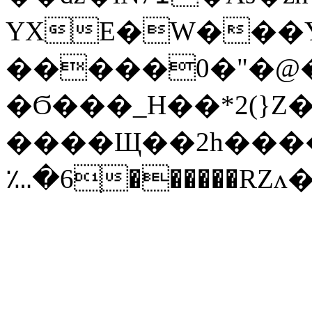
YXE�W���
�����0�"�@�
�Ϭ���_H��*2(}Z
����Щ��2h����
؊�6ִ������RZʌ�