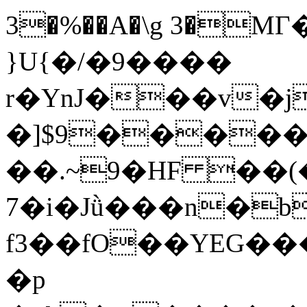
3�%��A�\g 3�M
}U{�/�9����
r�YnJ���v�j
�]$9����
��.~9�HF ��(
7�i�Jǜ���n�b
f3��fO��YEG�
�p