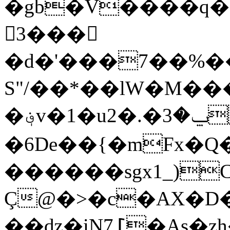
�gb�V����q�
򭬈3���
�d�'���7��%��
S"/��*��lW�M��
�؋v�1�uݐ�3�.�2"o��i���_pyMI���T�רZ�5w��{�W�[�g���
�6De��{�mFx�Q
������sgx1_)Ca�
Ç@�>�c�AX�D
��ǳ�iN7߁�