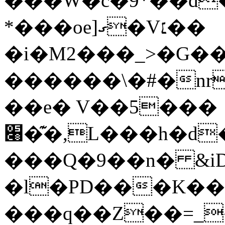
���W�c�9*��d�
*���oe]ގ�V׆��
�i�M2���_>�G�
������\�#�nr
��e� V��5���
׈�͊�,L���h�d�J��P�����B�����q�ε$0�~פ��+�X-
���Q�9��n� &iD
�l�PD���K�
���q��Z��=_�