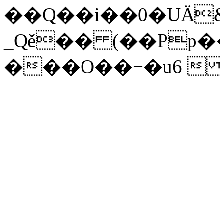
��Q��i��0�UÄ
_Qě�� (��Pp
���O��+�u6  