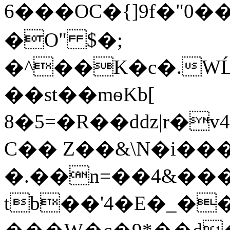
6���OC�{]9f�"0��*)��R݋�r��[��
�O" $�;
�^��K�c�.WĹ��݌�S��!O�*��,F��ئTL�$�����7�v�T�G�B��Apq�
��st��mѳKb[
8�5=�R��dǳ|r�
C��
Z��&\N�i��
�.��n=��4&��
tb��'4�E�_�