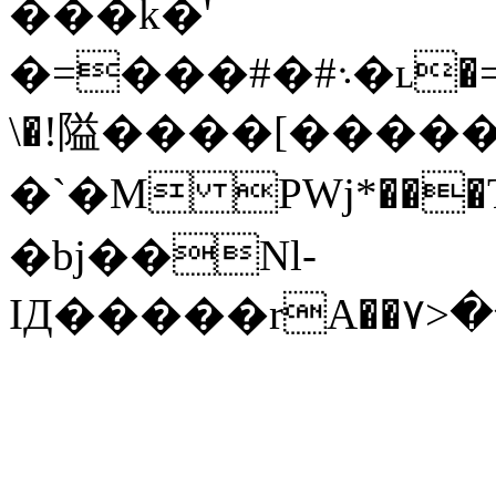
���k�'
�=���#�#܈�ʟ�=���VhR1�lEf��b�d�9z{��k�2�m���o i�O��" $�
\�!隘����[����
�`�M PWj*���T
�bj��Nl-
IД�����rA��۷>