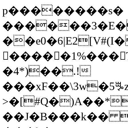
p��������s�
������3�E�
��e0�6|E2[V#(
�ٓ����1%���T
�4*)��.!
���xF��\3w�5
>�[#Q�)A��*
��J�B���k�� 