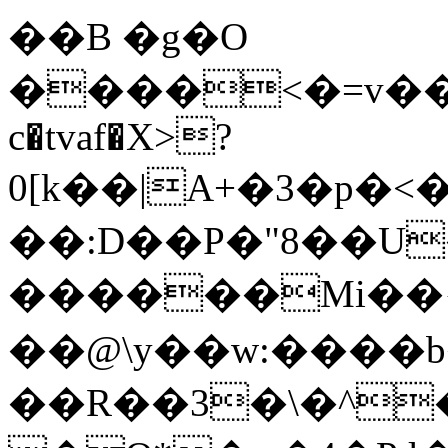
��B �g�O
����<�=v��h�
c�tvaf�Х>?
0[k��|A+�3�p�
��:D��P�"8��U
������Mi��{e
��@\y��w:����b
��R��3�\�^