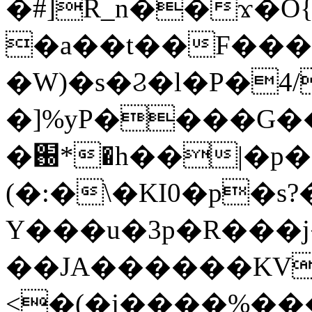
�#]R_n��ϫ�O{0��ݒd�MRV�s9�b5S� w��"��]ȋ�w����46M���d
�a��t��F���
�W)�s�Ϩ�l�P�4
�]%yP����G�
�֐*�h��|�p�2?��Ɲ
(�:�\�KI0�p�s
Y���u�3p�R���j
��JA������KV
<�(�j����%���