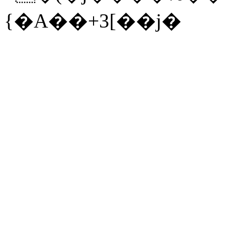
{�A��+3[��j�