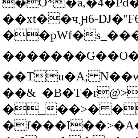
�O*�a,�4�Pd
��xt��ч܂ԩ6-DJ�''F6}
��pWf�s_���
�������G��O��*�^���P�Ex�ۋ��6��+��!zfO��Z�_��wG�C���X����bB�Y�iC
��Tu�A; N��
��&_�B�T�r@>
�_��>� � c�s
�f���I��>�A�