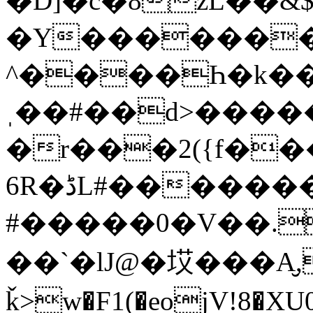
�D]�c�ֹ8zL��&
�Y������
^����Һ�k��
ˌ��#��d>�����8�5�
�r���2({f��
6R�ڈL#��������q�5�Or5�aZm��S%�0��%�&��M
#�����0�V��.
��`�lJ@�㘷���A̮,
ǩ>w�F1(�eojV!