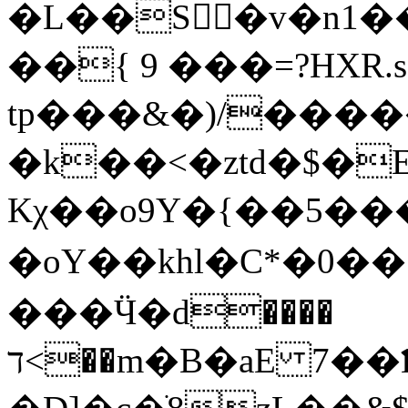
�L��S�v�n1
��{ 9 ���=?HXR
tp���&�)/����
�k��<�ztd�$�
Kχ��o9Y�{��5�
�oY��khl�C*�0�
���Ӵ�d����
ד<��m�B�aE 7��ƄVt�@�p��