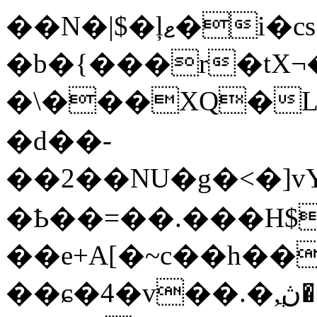
��N�|$�ļޱ�i�cs{����#f�1$�����f�d�Î�_�:,QN�D������0�?
�b�{���r�tX¬�
�\���XQ�L�
�d��-
��2��NU�g�<�]vY
�Ҍ��=��.���H$��@���
��e+A[�~c��h��
��ɕ�4�v��.�,߼�ڽֲ�g�x����"&�d>/