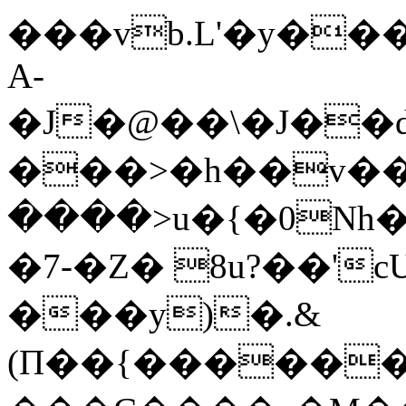
���vb.L'�y����\�p�^0�N^Sd�Q��ޒ>��ń
A-
�J�@��\�J��
���>�h��v��
����>u�{�0Nh
�7-�Z� 8u?��'
���y)�.&
(Π��{������