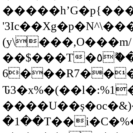
�����hʼG�p{��
'3Ic��Xg�p�N^\��
(y\���,O���m/
��$���T�٥�ޫ��S�����c`2cH��������o��ʟe͏�>�S��6]��x-
6���R7�����׏���7��K
Ԏ3�x%�(��l�:%1
����U��ș�oc�&
�1��T��i�C�%