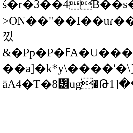
ś�r�3��4B��
>ON��"��I��uɾ�
낐
&�Pp�P�ߓA�U���}6���^�Tw�FS5��
��a]�k*y\����'�\
ӓA4�T�8᥶ug�Թ1]�