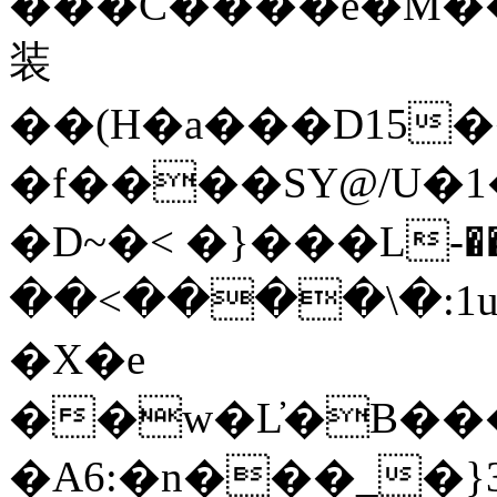
���C����e�M�
装
��(H�a���D15
�f����SY@/U�1�ރ��=��i�o�1��>g��6���1Kh�
�D~�< �}���L-��
��<����\�:1u�
�X�e
��w�L҆�B���
�A6:�n���_�}3