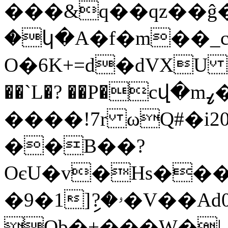
���&q��qz��ĝ
�կ�A�f�m��_c
O�6K+=d�dVXU rB���3+,�P
��`L�? ��P�cվ�mߨ�B��Q  J
����!7r ωQ#�i20
��B��?
OєU�v�Hs���
�9�1]ި?�ۥ�V��Ad0*dm��
Ob�+���W�|