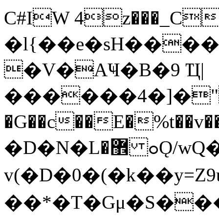
C#IW 4z���_C
�l{��e�sH���
�V�AҸ�B�9 Ҵ|
������4�]�"v
�G��c��E�%t��v��rz���
�D�N�L޾� ߋǪ/wQ�
v(�D�0�(�k��y=Z
��*�T�Gμ�S�