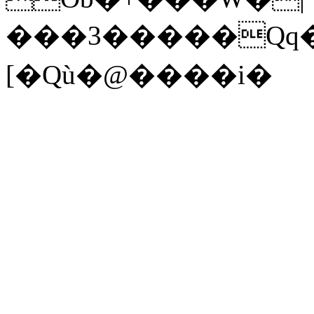
���3�����Qq��
[�Qù�@����i�