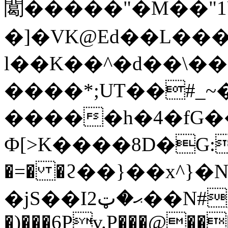
䦪�����"�M��"1U
�]�VK@Ed��L���
l��K��^�d��\�
����*;UT��#_~
�����h�4�fG��
Ф[>K����8D�G
�=� �ϩ��}��x^}�
�jS��Iޙ�ټ2��N#,�O8����T=+�.>���w"ew;�/
�)���6Pv.P���@��