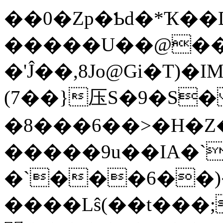
��0�Zp�Ƅd�*Ҡ�
�����U��@���
�'Ĵ��,8Jo@Gi�T)�IM6�|]ڈ��(/-3�X�5N�
(7��}压S�9�S
�8���6��>�H�Z
�����9u��IA�`
�`���6��
����Lŝ(��t���;