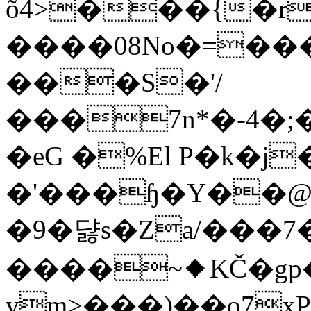
õ4>���{�r
����08No�=��
���S�'/
���7n*�-4�;
�eG �%El P�k�j
�'���ɧ�Y��@
�9�댫s�Zа/���7�
����~⯁KČ�gp
vm>���)��o7x