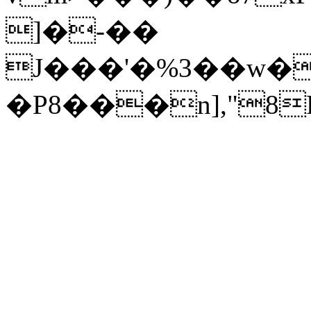

]�-��
J���'�%3��w�