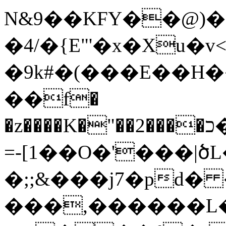
N&9��KFY��@)�
�4/�{E"'�x�Xu
�9k#�(���E��H��
��f�
�z����K�"��2����כ�ć�u���r��vʪ���
=-[1��O�'���|ծ
�;;&���j7�pd� 
���,������L�R��3�����B[�؂_o�@h��:�~��_�&��T����\}s��