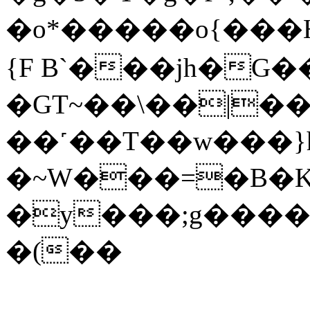
�o*�����o{���H
{F B`���ϳh�G
�GT~��\��|��
��˹��
T��w���}h�=��
�~W���=�B�
�y���;g�����
�(��