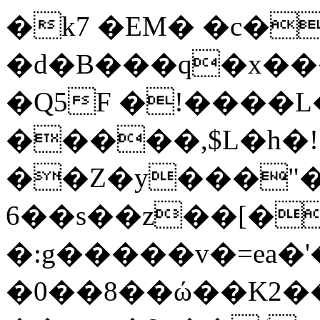
�k7 �EM� �c�
�d�B���q�x���
�Q5F �!����L
�����,$L�h�!
��Z�y���"�
6��s��z��[�
�:g�����v�=ea�'
�0��8��ώ��K2