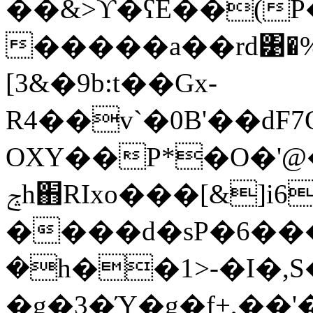
��&>ϒ�ʕE��(
�����a��rd͹�%
[3&�9b:t��Gx-
R4��v`�0B'��
OXY��P*�O�'@
ݘh֋RIxo���[&]i6�g�����ĥQí
����d�sP�6���
�h��1>-�I�,S
�g�3�Ύ�g�f+,��'