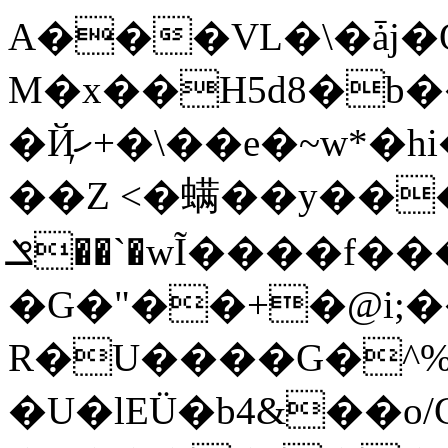
A���VL�\�ǡj�O��ލX�.�:�!
M�x��H5d8�b�
�Ҋހ+�\��e�~w*�hi�G�8��y̷�9�6�E�
��Z <�螨�� y�
ݏ��`�wĨ����f����VnH��������Z}
�G�"��+�@i;�
R�U����G�^%d
�U�lEÜ�b4&��o