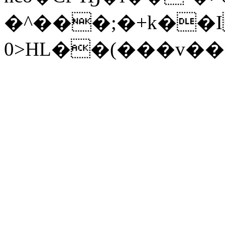
�^���;�+k��I
0>HL��(���v��