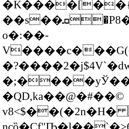
�K����[��{
��s��ܩ�P8��$�a�U�A:r�.�4���1�j��*?
o�:��-
V����c���G(�
�?����2�j$4V`�d
�;����yЎ��
�QD,ka��@�#��©
v8<$��(�2n�H
ncȍ�Cf"Ҧ�l��`�>