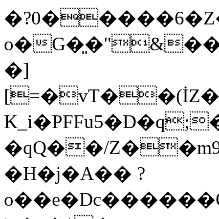
�?0�����6�Z�
o�G�͈�"&��
�]
[=�vT��(İZ�
K_i�PFFu5�D�q;
�qQ��/Z��m9
�H�j�A�� ?
o��e�Dc������Q