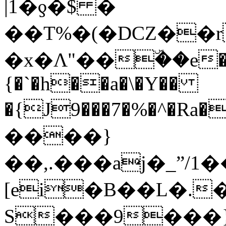
|1�ƍ�$ �
��T%�(�DCZ��r
�x�Ʌ"��ۜ��e���
{�`�h��a�\�Y��
�{J9���7�%�^�Ra�r>�7��P�
����}
��,.���aj�_ˮ/
[ei�B��L�.
S���9���}���ןY@x