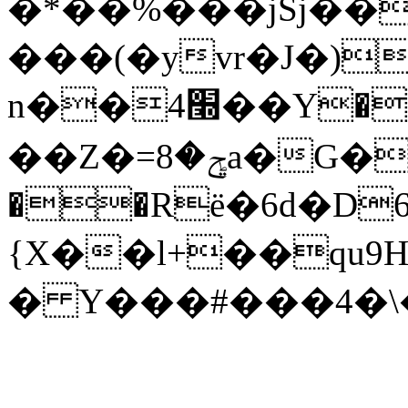
�*��%���jSj��
���(�yvr�J�)
n��4׭��Y����G����bd奭
��Z�=ݯ�8a�G��ۻ����|LOz[
��Rё�6d�Dޚ6�#
{X��l+��qu
� Y���#���4�\�