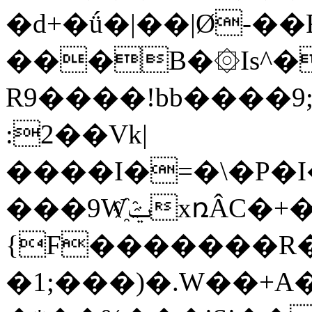
�d+�ǘ�|��|Ø-��R
���B�۞Is^�
R9����!bb����9;Fg���)
:2��Vk|
����I�=�\�P�I
���9W҈ݔxռÂC�+���u�2�|
{F�������R�^
�1;���)�.W��+A