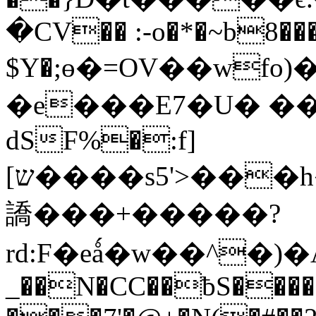
�CV�� :-o�*�~b8��
$Y�;ө�=OV��wfo
�e���E7�U� ��[
dSF%�:f]
[ש����s5'>���h�6��k�^�~KgQ�!\�5�5[5A��șK
譑���+�����?
rd:F�eǻ�w��^�)�Aٙ�JNݣ���c 
_��N�CC��ƀS����