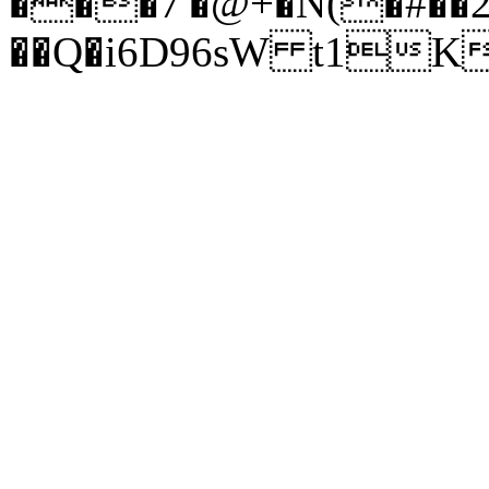
���7'�@+�N(�#��
��Q�i6D96sW t1K