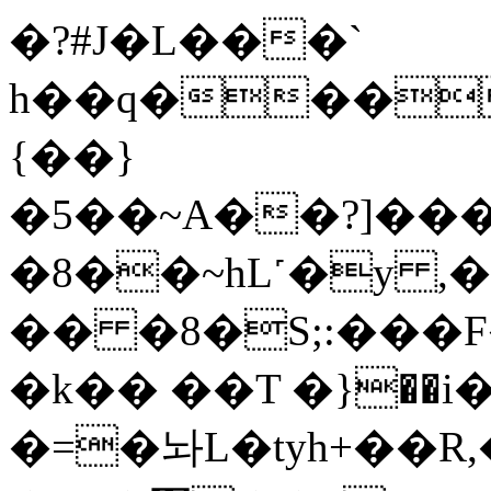
�?#J�L���`
h��q���
{��}
�5��~A��?]���������L
�8��~hL˹�y ,
�� �8�S;:���F�
�k�� ��T �}��i
�=�놔L�tyh+��R