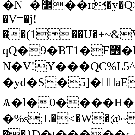
�N+�߼��ʜ�y�Q>�T��l�Io��ll��I���e��
�V=�j!
��(1��U�+~&V��
qQ�9�BT1�F߻�E
N�V!Y���QC%L5^d\����
�yd�S�5]�aE�
Ѧ�l�0����H�
�%s;L�<�W�@~
��}D�t�����ϵ