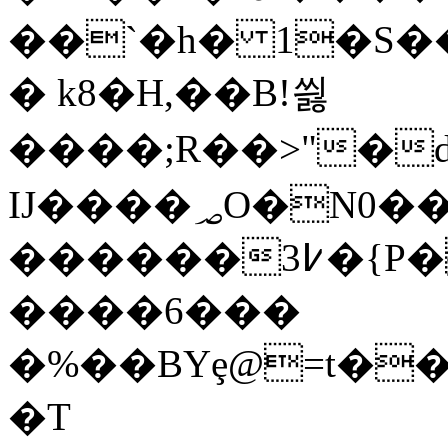
��`�h� 1�S�
� k8�H,��B!씛
����;R��>"
IJ����؃O�N0��wl�e����q�6�b����I�kJ-
������߇3�{P��v,@h�*֩I�^� e/
����6���
�%��BYȩ@=t��
�T