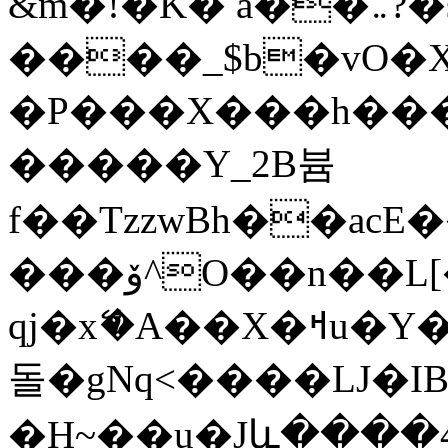
&m�!�K� a��܅?�s.N�Y�
����_$b�vO�X
�P���X���h���
�����Y_2B븀
f��TzzwBh��acE�
���ۆ^O��n��L[�Ě¥XF��3�
qϳ�xޭ�A��X�ߞu�Y����B�g�؉�=��Ta���l�
돌�gNq<����LJ�I
�H~��u�Jև����