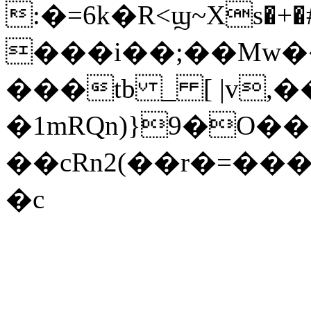
:�=6k�R<ϣ~Xs�+�#���l+�G���4
���i��;��Mw�
���tb _ [ |v,��
�1mRQn)}9�O�
��cRn2(��r�=��
�c