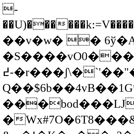
-
��U)������k:=V�����׬�R��j�-iUw�$aʬ+
��v�w� � 6ў�
�S����vO0���
߄-�r���ʃ\�`'��"���T
Q��$6b��4vB��1G
���bod���Ǉ�
�Wx#7O�6T8���&̅