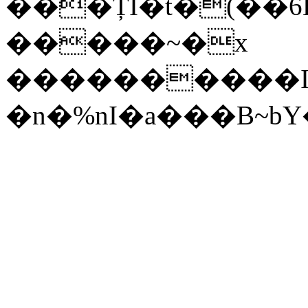
���ȚI�t�(��6
�����~�x
����������I��
�n�%nI�a���B~b