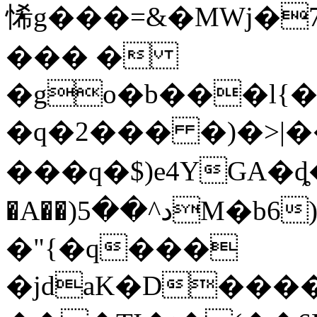
悕 g���=&�MWj�
��� �
�go�b���l{�
�q�2��� �)�>|�
���q�$)e4YGA�
�A��)د^��5M�b6)b��;ɘ.5��������V�]G��|
�"{�q���
�jdaK�D���