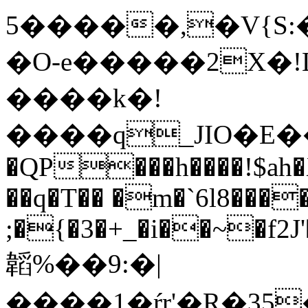
5�����,�V{S:
�O-e�����2X�!
����k�!
����q_JIO�E�
�QP���h����!$ah
��q�T�� �m�`6l8���
;�{�3�+_�i��~�f2J'
韜%��9:�|
����1�ŕr'�R�35