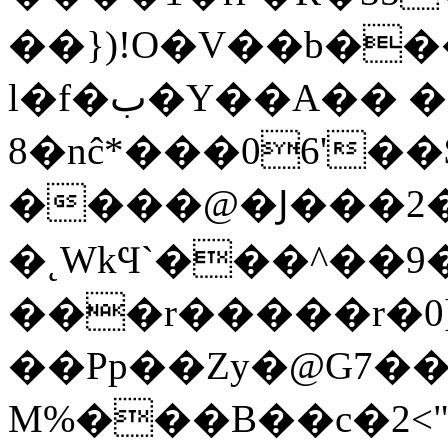
��})!O�V��b�
l�f�ب�Y��A�� ���ǆ��R2=
8�nĉ*���06'��
����@�Ϳ���2
�˛WkϤ`���^��
���r�����r�0
��Pp��Zy�@G7�
M%���B��c�2<"