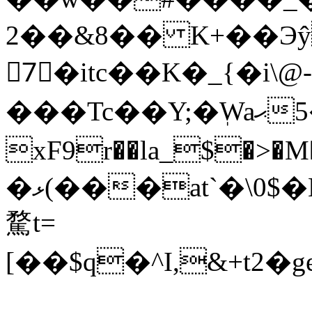
2��&8�� K+��Эŷ�
7ّ�itc��K�_{�i\@-
���Tc��Y;�ٖWaޙ9�5��%wc����O
xF9r��la_$�>
�ޅ(���at`�\0$�Lf���dKɃg�3�#f9���@Ҙb~����̢�ܽ�X���i*�Z�7�;#`;�h�
騖t=
[��$q�^I,&+t2�