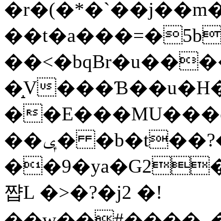
�r�(�*�`��j��
��t�a���=�5b
��<�bqBr�u��
�̝V���Ɓ��u�H
��E���MU���c
��ݷ� �b�t��?�p�r�1Wv����|
��9�ya�G2�4Iې��9B�_�gW�l�z���h�U�i��N��b�~���mI�BG,
쨥L �>�?�j2 �!
��w��#����_