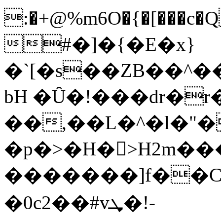
:�+@%m6O�{�[���c
#�]�{�E�x}
�`[�s��ZB��^���v�llx��=
bH �Ȗ�!���dr�r
��,��L�^�l�"
�p�>�H�﷐>H2m�
�������]f��C:e
�0c2��#vܜ�!-