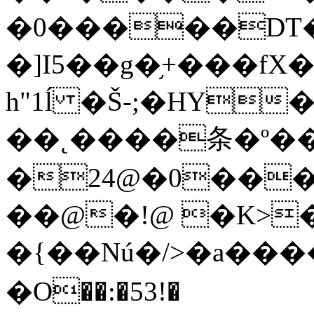
�0�����DT
�]I5��g�֥+���fX���� +�˺è:��/B%�ďV�ؠ��
h"1ĺ �Š-;�HY
��˛����条�º��
�24@�0���
��@�!@ �K>�
�{��Nú�/>�a��
�
�O��:�53!�