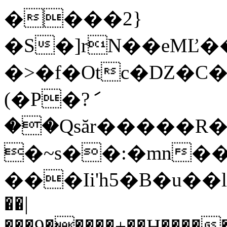
����2}
�S�]rN��eMĽ
�>�f�Otc�DZ�C
(�P�?ަ
��Qsăr�����R�
�~s��:�mn�
���Ii'h5�B�u��lϪ
��|
���9�����+��H����