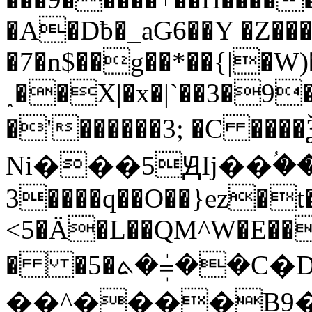
�A�Dƀ�_aG6��Y �Z��
�7�n$��g��*��{|�W)
˰��X|�x�|`��3�9
�'������3; �C �
Ni���5ԬIj��ؙ���
3����q��O��}ez�
<5�Ä�L��QM^W�E��
� �5�ܬ�=ܲ��C�D}
��^����B9�