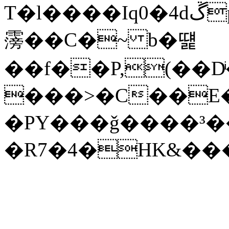
T�l����Iq0�4dڱpc�\�JȻ��()k�[���d�N{$L�=�a�3���o�
霶��C�~ b�떑
��f��P,(��D
���>�C��E�>
�PY���ǧ����³��
�R7�4�HK&���