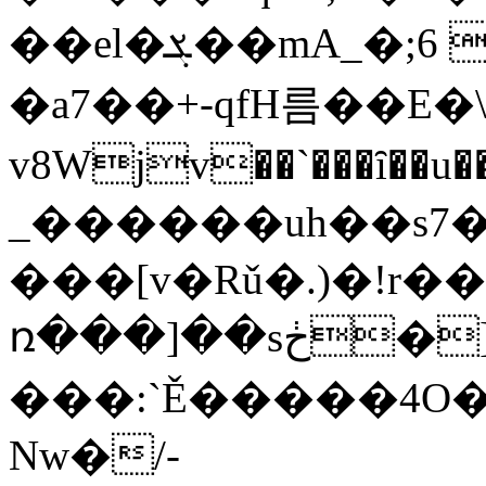
��el�ܮ��mA_�;6 y+�dZ�'��B@D-힋�!
�a7��+-qfH름��
v8Wjv��`���ȋ��u�
_������uh��s7�
���[v�Rǔ�.)�!r
ռ���]��sڂ�]Hʀ�,P�({R�H1�h�W��Lit!p
���:`Ě�����4O
Nw�/-