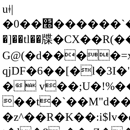
uǂ|
�0��׭������`�PR��mB���I6:�N\�7�&�������R�8�3Q-
�]��tl��牒�CX��R(�
G@(�d����=x\
qjDF�6��[�l�3I
� v��;U�!%�
��t�`��M"d��
�z^��R�K��:i$اv�q��x�xF����_�5z~