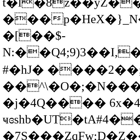
t�l�8z��yZ��Jޕw}��~���
���p�HeX�}_
�[��$-
N:��Q4;9)3��I,�"�ISt
#�hJ� ����2��;rߛ�#/
��^\�O�;�N�
�j�4Q���� 6x�4�
ҹɞshb�UT�tA#4�
�7S���ZqFw;D�Z