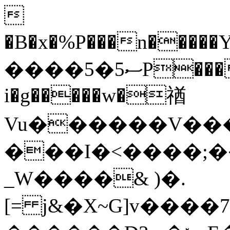

�B�x�%P���n�����Y3�;15���x٣h
����5�5ސP����� sL�G���
i�g�����w�禉
Vu������V���
���I�<����;
_W����& )�.
[= j&�X~G]v����7