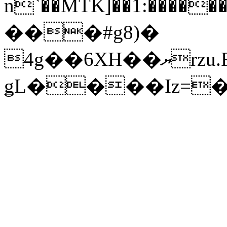
n`��MTK]��1:������޴��Ǘ��fbާ�0y�ݴ�
���#g8)�
4g��6XH��ޔrzu.F��N� ��)�-
ǥL����Iz=�