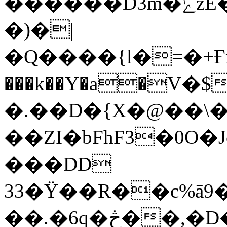
������D3m�ݺzE��^����8_f˿V���ԅ���s���d�1i�e>��E�J���,���"����C'.G\Zdݜ��rZDʃ8Vp��R9��IC���om��u�,�#�O�lV�1
�)�|
�Q����{l�=�+Ғnl
���k��Y�aׁ�
�.��D�{X�@��\
��ZI�bFhF3�0O
���DD
33�Ϋ��R��c%ā9
��.�6q�څ��,�D���-õ'�<��rҫتPq_