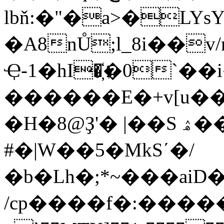
lbň:�"�a>�L
�A8nŮ;l_8i��v/rݲR��ʵ�|\�h��`3f"���J6�Od�3�
Ҿ-1�hΙ�҉�0`�
������E�+v[u��
�H�8@Ҙ'� |��S ۿ�� o��V�Z� p5
#�|W��5�MkSʹ�/
�b�Lh�;*~���ai
/cp����f�:�����